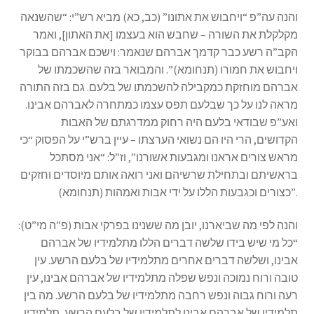
והנה עה”פ “ויחבוש את אתונו” (כב, כא) מביא רש”י: “שהשנאה
מקלקלת את השורה – שחבש הוא בעצמו [את האתון], ואמר
הקב”ה רשע כבר קדמך אברהם שנאמר: וישכם אברהם בבוקר
ויחבוש את חמורו (תנחומא)”. והמבואר בזה שהשכמתו של
אברהם מוחזקת כמקבילה להשכמתו של בלעם. גם בזה התורה
מראה לנו על כך שבלעם תפס עצמו כמתחרה לאברהם אבינו.
ואע”פ שבודאי בלעם היה רחוק ממדרגתם של האבות
הקדושים, הרי היו הם נשואי הערצתו – עיין ברש”י על הפסוק “כי
מראש צורים אראנו ומגבעות אשורנו”, וז”ל: “אני מסתכל
בראשיתם ובתחילת שרשיהם ואני רואה אותם מיוסדים וחזקים
כצורים וכגבעות הללו על ידי אבות ואמהות (תנחומא)”.
והנה לפי מה שביארנו, יובן מה ששנינו בפרקי אבות (פ”ה מי”ט):
“כל מי שיש בידו שלשה דברים הללו מתלמידיו של אברהם
אבינו, ושלשה דברים אחרים מתלמידיו של בלעם הרשע. עין
טובה ורוח נמוכה ונפש שפלה מתלמידיו של אברהם אבינו, עין
רעה ורוח גבוה ונפש רחבה מתלמידיו של בלעם הרשע. מה בין
תלמידיו של אברהם אבינו לתלמידיו של בלעם הרשע, תלמידיו