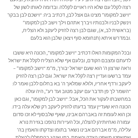
רצה לקלל עם שלא היו ראויים לקללה. ובדומה לאותו לשון של
“וישב למקומו” מצינו גם אצל לבן, דכתיב ביה: “וישכם לבן בבקר
וינשק לבניו ולבנותיו ויברך אתהם וילך וישב לבן למקומו”
(בראשית לב, א), שגם לבן רצה להזיק ליעקב ולא הצליח,
ובמדרש איתא (תנחומא סוף ויצא) שלבן הוא בלעם.
ובכל המקומות האלו דכתיב “וישב למקומו”, הכונה היא ששבו
לדעתם ומצבם הקודם, ובלעם אף שלא הצליח לקלל את ישראל
וראה שרצון ה’ הוא שעם ישראל יבורך, מ”מ “וישב למקומו” –
עמד ברשעו ועדיין רצה לקלל את ישראל. וגם לבן רצה להזיק
ליעקב ורדף אחריו, ולולא שמלאך ה’ בא בחלום ללבן ואמר לו:
“השמר לך פן תדבר עם יעקב מטוב ועד רע”, היה עולה
במחשבתו לעקור את הכל, אבל: “וישב לבן למקומו”, וגם כאן
הכונה היא שעדיין עמד בדעתו להזיק ליעקב רק שלא עלה בידו.
וכן הוא לעומת זה באברהם אבינו, שאף שלבסוף לא זכו סדום
עמורה ואחיותיהן להצלה, וכל העיירות נהפכו בגזירת נורא
עלילה, מ”מ אברהם אבינו נשאר בתומו וצדקתו והאמין בה’
שמשפטו משפט הצדק והאמת, כמו שנהג בהתפללו להצלת