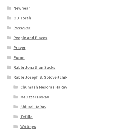
New Year
OU Torah
Passover
People and Places
Prayer
Purim
Rabbi Jonathan Sacks
Rabbi Joseph B. Soloveitchik
Chumash Mesoras HaRav
MeOtzar HoRav
Shiurei HaRav
Tefilla
Writings