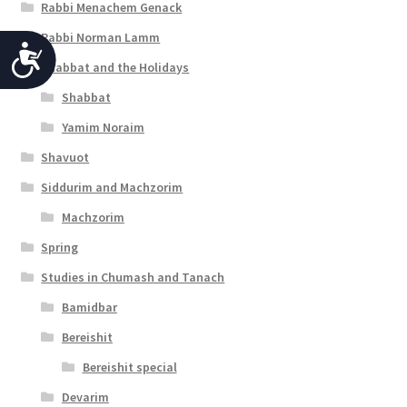
Rabbi Menachem Genack
Rabbi Norman Lamm
A
Shabbat and the Holidays
c
Shabbat
c
Yamim Noraim
e
Shavuot
s
Siddurim and Machzorim
s
Machzorim
i
Spring
b
Studies in Chumash and Tanach
i
Bamidbar
l
Bereishit
i
Bereishit special
Devarim
t