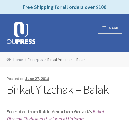
P
e
Free Shipping for all orders over $100
a
l
d
e
e
Skip
Skip
a
r
Menu
to
to
s
s
navigation
content
e
n
Home
o
Home
Excerpts
Birkat Yitzchak – Balak
t
Expand
Products Categories
e
child
:
Posted on
June 27, 2018
menu
Cart
T
Birkat Yitzchak – Balak
h
i
Contact Us
s
Excerpted from Rabbi Menachem Genack’s
Birkat
w
Bookstores & Libraries
Yitzchak Chidushim U-ve’urim al HaTorah
e
b