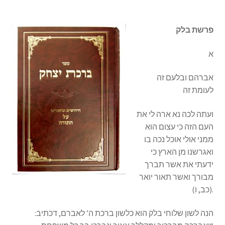
s
i
פרשת בלק
t
e
א
i
n
אברהם ובלעם זה
c
לעומת זה
l
u
ועתה לכה נא ארה לי את
d
העם הזה כי עצום הוא
e
ממני אולי אוכל נכה בו
s
ואגרשנו מן הארץ כי
a
ידעתי את אשר תברך
n
מבורך ואשר תאור יואר
a
(כב, ו).
c
c
הנה לשון שלוחי בלק הוא כלשון ברכת ה’ לאברם, דכתיב:
e