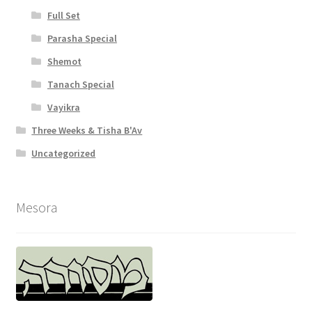
Full Set
y
Parasha Special
Shemot
Tanach Special
Vayikra
Three Weeks & Tisha B'Av
Uncategorized
Mesora