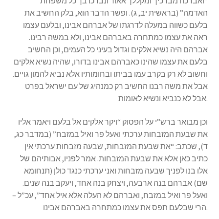
“ואברכה מברכיך ומקללך אאור ונברכו בך כל משפחת
s
האדמה” (בראשית יב, ג). ופשר הדבר הוא, בלק החשיב את
s
בלעם כשווה במעלה לדרגתו של אברהם אבינו, ובלעם עצמו
i
ראה את עצמו כמתחרה באברהם אבינו, ולא במשה רבינו.
b
אברהם היה נשיא אלקים וגדול בעיני כל העמים, וכן החשיב
i
בלעם את עצמו שהינו כאברהם אבינו בדורו, שהיה נשיא אלקים
l
וחשוב לא רק בקרב עמו בביתו ובחומותיו אלא נביא להמון גויים.
i
אבל את משה רבנו החשיב רק כמנהיג של עם ישראל בפרט
t
אבל לא כנביא ונשיא לאומות.
y
s
וכן מבואר ברש”י על הפסוק “ויקר אלקים אל בלעם ויאמר אליו
y
את שבעת המזבחות ערכתי ואעל פר ואיל במזבח” (במדבר כג,
s
ד), שכתב: “את שבעת המזבחות, שבעה מזבחות ערכתי אין
t
כתיב כאן אלא את שבעת המזבחות. אמר לפניו, אבותיהם של
e
אלו בנו לפניך שבעה מזבחות ואני ערכתי כנגד כולן (תנחומא
m
שם) אברהם בנה ארבעה, ויצחק בנה אחד, ויעקב בנה שנים.
.
ואעל פר ואיל במזבח, ואברהם לא העלה אלא איל אחד”, עכ”ל –
הרי שבלעם תפס את עצמו כמתחרה באברהם אבינו.