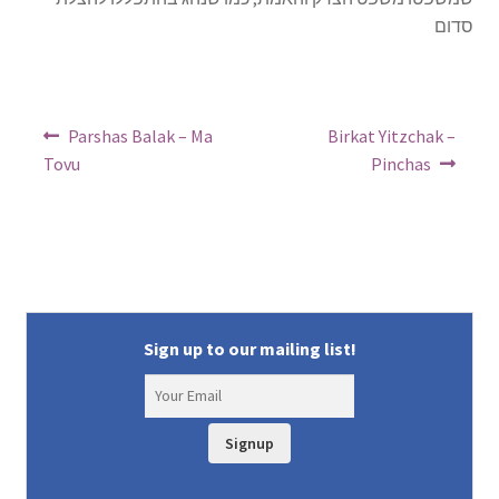
סדום
Post
Previous
Next
Parshas Balak – Ma
Birkat Yitzchak –
post:
post:
navigation
Tovu
Pinchas
Sign up to our mailing list!
Signup