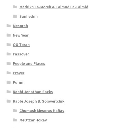
Madrikh La-Moreh & Talmud La-Talmid
Sanhedrin
Mesorah
New Year
OU Torah
Passover
People and Places
Prayer
Purim
Rabbi Jonathan Sacks
Rabbi Joseph B. Soloveitchik
Chumash Mesoras HaRav
MeOtzar HoRav