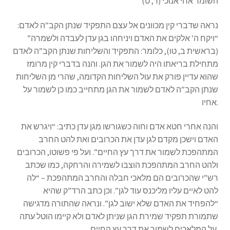
השומר אחי אנוכי (ד, ט)
נראה שדברי קין מכוונים אל עצם התפקיד שנתן הקב”ה לאדם:
“ויקח ה’ אלקים את האדם ויניחהו בגן עדן לעבדה ולשמרה”
(בראשית ב, טו), כלומר: התפקיד והשליחות שנתן הקב”ה לאדם
מתחילת בריאתו היה לשמור את הגן. והנה בדברי קין מרומז
שהוא עדיין פורק את עול השליחות הקדומה, שהרי מן השליחות
שנתן הקב”ה לאדם לשמור את הגן מתחייב כמו כן לשמור על
אחיו.
והנה אחרי חטא אדם וחוה כשגורשו מגן עדן כתיב: “ויגרש את
האדם וישכן מקדם לגן עדן את הכרובים ואת להט החרב
המתהפכת לשמור את דרך עץ החיים”. ועל פי פשוטו, הכרובים
ולהט החרב המתהפכת הוצבו לשמירה והרחקה, כמו שכתב
רש”י שהכרובים הם מלאכי חבלה והחרב המתהפכת – “לה
להט לאיים עליו מליכנס עוד לגן”. וכן כתב הרד”ק שהיא
“להפחיד את האדם שלא ישוב לגן”. ונראה שהתורה מדגישה
שתמורת תפקיד שמירת הגן שניתן לאדם ולא קיימו הוטל עתה
על המלאכים לשמור את דרך עץ החיים.