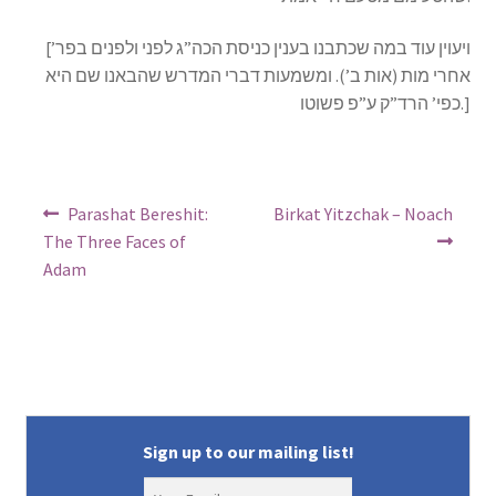
[ויעוין עוד במה שכתבנו בענין כניסת הכה”ג לפני ולפנים בפר’
אחרי מות (אות ב’). ומשמעות דברי המדרש שהבאנו שם היא
כפי’ הרד”ק ע”פ פשוטו.]
Post
Previous
Next
Parashat Bereshit:
Birkat Yitzchak – Noach
post:
post:
navigation
The Three Faces of
Adam
Sign up to our mailing list!