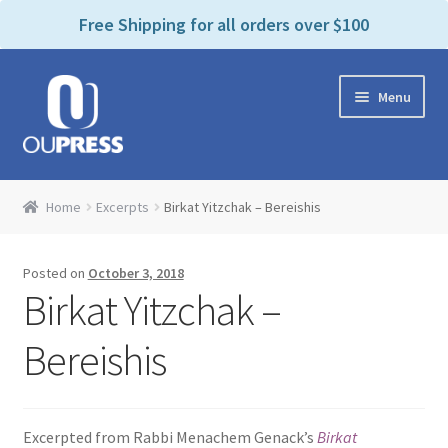
P
e
Free Shipping for all orders over $100
a
l
d
e
e
Skip
Skip
a
r
Menu
to
to
s
s
navigation
content
e
n
Home
o
Home
Excerpts
Birkat Yitzchak – Bereishis
t
Expand
Products Categories
e
child
:
Posted on
October 3, 2018
menu
Cart
T
Birkat Yitzchak –
h
i
Contact Us
Bereishis
s
w
Bookstores & Libraries
e
Excerpted from Rabbi Menachem Genack’s
Birkat
b