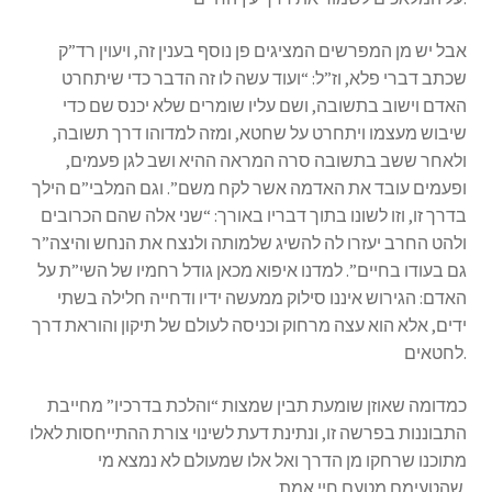
אבל יש מן המפרשים המציגים פן נוסף בענין זה, ויעוין רד”ק
שכתב דברי פלא, וז”ל: “ועוד עשה לו זה הדבר כדי שיתחרט
האדם וישוב בתשובה, ושם עליו שומרים שלא יכנס שם כדי
שיבוש מעצמו ויתחרט על שחטא, ומזה למדוהו דרך תשובה,
ולאחר ששב בתשובה סרה המראה ההיא ושב לגן פעמים,
ופעמים עובד את האדמה אשר לקח משם”. וגם המלבי”ם הילך
בדרך זו, וזו לשונו בתוך דבריו באורך: “שני אלה שהם הכרובים
ולהט החרב יעזרו לה להשיג שלמותה ולנצח את הנחש והיצה”ר
גם בעודו בחיים”. למדנו איפוא מכאן גודל רחמיו של השי”ת על
האדם: הגירוש איננו סילוק ממעשה ידיו ודחייה חלילה בשתי
ידים, אלא הוא עצה מרחוק וכניסה לעולם של תיקון והוראת דרך
לחטאים.
כמדומה שאוזן שומעת תבין שמצות “והלכת בדרכיו” מחייבת
התבוננות בפרשה זו, ונתינת דעת לשינוי צורת ההתייחסות לאלו
מתוכנו שרחקו מן הדרך ואל אלו שמעולם לא נמצא מי
שהטעימם מטעם חיי אמת.