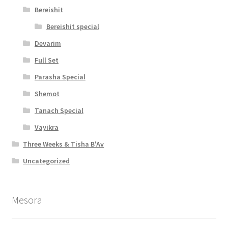
b
Bereishit
Bereishit special
i
Devarim
l
Full Set
i
Parasha Special
t
Shemot
y
Tanach Special
Vayikra
Three Weeks & Tisha B'Av
Uncategorized
Mesora