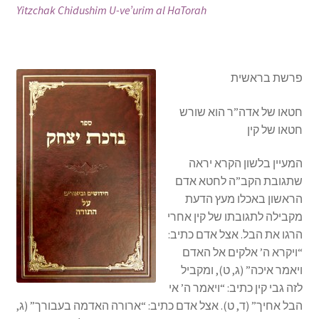
Yitzchak Chidushim U-ve’urim al HaTorah
s
i
t
e
פרשת בראשית
i
n
חטאו של אדה”ר הוא שורש
c
חטאו של קין
l
u
המעיין בלשון הקרא יראה
d
שתגובת הקב”ה לחטא אדם
e
הראשון באכלו מעץ הדעת
s
מקבילה לתגובתו של קין אחרי
a
הרגו את הבל. אצל אדם כתיב:
n
“ויקרא ה’ אלקים אל האדם
a
ויאמר איכה” (ג, ט), ומקביל
c
לזה גבי קין כתיב: “ויאמר ה’ אי
c
הבל אחיך” (ד, ט). אצל אדם כתיב: “ארורה האדמה בעבורך” (ג,
e