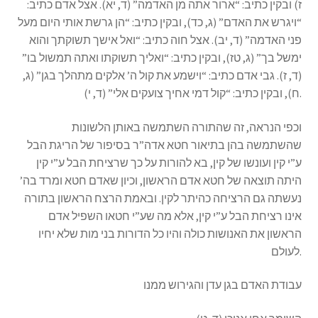
ז) ובקין כתיב: “ארור אתה מן האדמה” (ד, יא). אצל אדם כתיב:
s
“ויגרש את האדם” (ג, כד), ובקין כתיב: “הן גרשת אותי היום מעל
s
פני האדמה” (ד, יב). אצל חוה כתיב: “ואל אישך תשוקתך והוא
i
ימשל בך” (ג, טז), ובקין כתיב: “ואליך תשוקתו ואתה תמשול בו”
b
(ד, ז). גבי אדם כתיב: “וישמע את קול ה’ אלקים מתהלך בגן” (ג,
i
ח), ובקין כתיב: “קול דמי אחיך צועקים אלי” (ד, י).
l
i
וכפי הנראה, זה שהתורה השתמשה באותן הלשונות
t
שהשתמשה בהן בתיאור חטא אדה”ר בסיפור של הריגת הבל
y
ע”י קין ועונשו של קין, בא להורות על כך שרציחת הבל ע”י קין
s
היתה תוצאה של חטא אדם הראשון, וכיון שאדם חטא ומרד בה’
y
נעשתה גם הרציחה כהיתר לקין. ובאמת הרצח הראשון בתורה
s
אינו רציחת הבל ע”י קין, אלא מה שע”י חטאו השפיל אדם
t
הראשון את האנושות כולה והיו כל הדורות בני מות שלא יחיו
e
לעולם.
m
.
עבודת האדם בגן עדן והגירוש ממנו