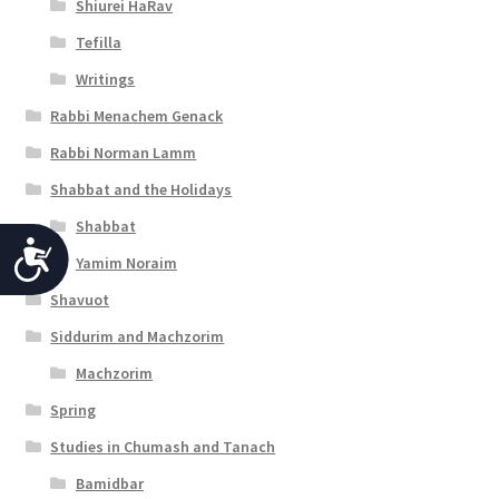
Shiurei HaRav
Tefilla
Writings
Rabbi Menachem Genack
Rabbi Norman Lamm
Shabbat and the Holidays
Shabbat
A
Yamim Noraim
c
Shavuot
c
Siddurim and Machzorim
e
Machzorim
s
Spring
s
Studies in Chumash and Tanach
i
Bamidbar