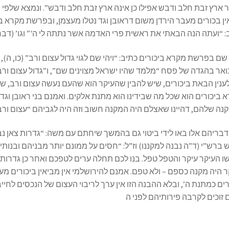
ארץ זבת חלב ודבש אפילו כן אינה ארץ זבת חלב ודבש”. ונמצא שלפי ה
ן בכורים מעבר הירדן משום דראובן וגד נטלו מעצמן, ובפרשת מקרא ב
 שם בפרשת מקרא ביכורים כתיב: “ויהי שם לגוי גדול עצום ורב” (כו, ה), 
אר בהגדה של פסח “מלמד שהיו ישראל מצוינים שם”, ו”גדול עצום ורב” 
ענין הבאת ביכורים, שיש להבין שהעיקר הוא שהעם נעשה עצום ורב, שנע
 ביכורים הוא שכל מה שבידינו הוא מתנת אלקים. ואמנם בני ראובן וגד
ד דבריהם אלו באו לידי ביטוי גם בהמשך שיחתם עם משה: “גדרות צאן נ
ש ברש”י (ד”ה נבנה למקננו) וז”ל: “חסים על ממונם יותר מבניהם ובנ
שו העיקר עיקר והטפל טפל. בנו לכם תחלה ערים לטפכם ואחר כן גדרו
 היה מקנה כספם – ולא טפם. אמנם להירושלמי אין מביאין ביכורים מעב
ם כמתנת ה’, ובלא ההבנה הזו אין ערך לריבוי העצום של הנכסים לחייב