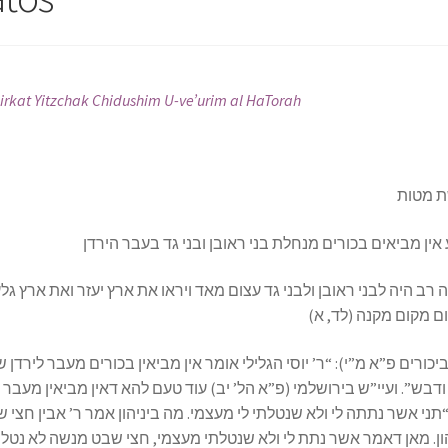
irkat Yitzchak Chidushim U-ve’urim al HaTorah
 מטות
אין מביאים בכורים מנחלת בני ראובן ובני גד בעבר הירדן
 רב היה לבני ראובן ולבני גד עצום מאד ויראו את ארץ יעזר ואת ארץ גל
ם מקום מקנה (לד, א
ביכורים פ”א מ”י): “ר’ יוסי הגלילי אומר אין מביאין בכורים מעבר לירדן
דבש”. ועיי”ש בירושלמי (פ”א הל’ יב) עוד טעם להא דאין מביאין מעבר 
תני אשר נתתה לי ולא שנטלתי לי מעצמי. מה ביניהון אמר ר’ אבין חצי
ון. מאן דאמר אשר נתת לי ולא שנטלתי מעצמי, חצי שבט מנשה לא נטלו