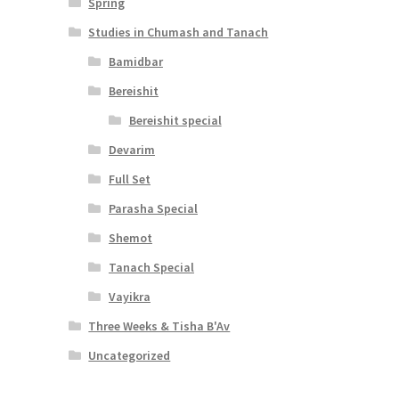
Spring
Studies in Chumash and Tanach
Bamidbar
Bereishit
Bereishit special
Devarim
Full Set
Parasha Special
Shemot
Tanach Special
Vayikra
Three Weeks & Tisha B'Av
Uncategorized