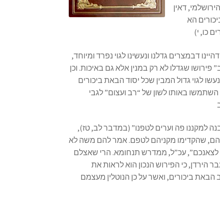
ירושלמי, דאין
s
יכורים הא
s
i
b
דהיינו דבמצרים גדלנו ונעשינו לגוי נפרד ומיוחד
i
פירושו שגדלו לא רק במנין אלא גם באיכות. וכן
l
שו לגוי גדול המבין שכל יסוד הבאת ביכורים
i
 השתמשו באותו לשון של “רב ועצום” לגבי
t
y
s
בנה למקננו פה וערים לטפנו” (במדבר לב, טז
y
ותיהם, שהקדימו מקניהם לטפם. אמר להם משה לא
s
ת לצאנכם”, עכ”ל, ממדרש תנחומא. הרי שאצלם
t
ר הירדן, כי הפירוש הנכון הוא לראות את
e
 הבאת ביכורים, ואשר על כן הנוטלין מעצמם
m
.
P
r