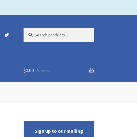
Search
Search
for:
$
0.00
0 items
Sign up to our mailing