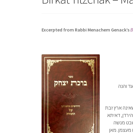
s
i
t
e
Excerpted from Rabbi Menachem Genack’s
B
i
n
c
l
u
d
e
s
עד והנה
a
n
 שאינה ארץ זבת
a
הירדן, דאיתא
c
 שבט מנשה
c
 מעצמן. מאן
e