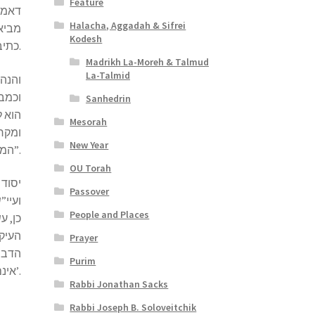
Feature
דאמר 
Halacha, Aggadah & Sifrei
מביאי
Kodesh
כתיב: “ועתה הנה הבאתי את ראשית פרי האדמה אשר נתתה לי ה'” וגו’ (דברים כו, י).
Madrikh La-Moreh & Talmud
La-Talmid
והנה,
וכמבו
Sanhedrin
הוא ל
Mesorah
ומקרא
New Year
המקנה שלהם, דהיינו שאצלם היה המקנה חשוב וזה היה לגביהם “עצום ורב”.
OU Torah
יסו),
Passover
ועיי”
People and Places
כן, ע
העיקר
Prayer
הדברי
Purim
אינם זוכים לקרבה פירותיהם לפני ה’.
Rabbi Jonathan Sacks
Rabbi Joseph B. Soloveitchik