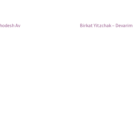
Next
Chodesh Av
Birkat Yitzchak – Devarim
post: