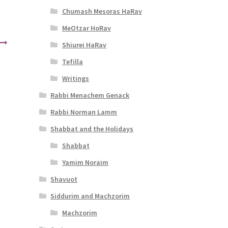
Chumash Mesoras HaRav
MeOtzar HoRav
Shiurei HaRav
Tefilla
Writings
Rabbi Menachem Genack
Rabbi Norman Lamm
Shabbat and the Holidays
Shabbat
Yamim Noraim
Shavuot
Siddurim and Machzorim
Machzorim