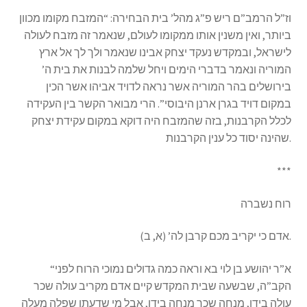
s
וז”ל הרמב”ם ריש פ”ג מהל’ בית הבחירה: “המזבח מקומו מכוון
s
ביותר, ואין משנין אותו ממקומו לעולם, שנאמר זה מזבח לעולה
i
לישראל, ובמקדש נעקד יצחק אבינו שנאמר ולך לך אל ארץ
b
המוריה ונאמר בדברי הימים ויחל שלמה לבנות את בית ה’
i
בירושלים בהר המוריה אשר נראה לדויד אביהו אשר הכין
l
במקום דויד בגרן ארנן היבוסי”. הרי מבואר הקשר בין העקידה
i
לכלל הקרבנות, בזה שהמזבח היה דוקא במקום עקידת יצחק
t
שהינה יסוד כל ענין הקרבנות.
y
s
***
y
s
רוח נשברה
t
e
אדם כי יקריב מכם קרבן לה’ (א, ב).
m
.
“א”ר יהושע בן לוי בא וראה כמה גדולים נמוכי הרוח לפני
הקב”ה, שבשעה שבית המקדש קיים אדם מקריב עולה שכר
עולה בידו, מנחה שכר מנחה בידו, אבל מי שדעתו שפלה מעלה