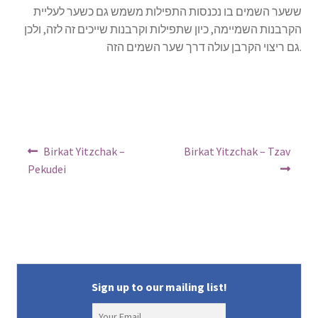
ששער השמים בו נכנסות התפילות משמש גם כשער לעליית
הקרבנות השמיימה, כיון שתפילות וקרבנות שייכים זה לזה, ולכן
גם ריצוי הקרבן עולה דרך שער השמים הזה.
Post
Previous
Next
Birkat Yitzchak –
Birkat Yitzchak – Tzav
post:
post:
navigation
Pekudei
Sign up to our mailing list!