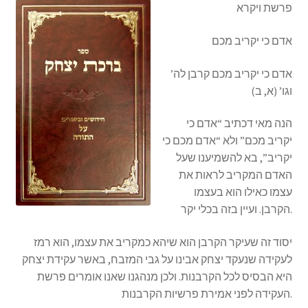
פרשת ויקרא
s
i
אדם כי יקריב מכם
t
e
אדם כי יקריב מכם קרבן לה’
i
וגו’ (א, ב)
n
c
הנה מאי דכתיב “אדם כי
l
יקריב מכם” ולא “אדם מכם כי
u
יקריב”, בא להשמיענו שעל
d
האדם המקריב לראות את
e
עצמו כאילו הוא בעצמו
s
הקרבן. ועיין בזה בכלי יקר.
a
n
יסוד זה שעיקר הקרבן הוא שיהא כמקריב את עצמו, הוא רמז
a
לעקידה שנעקד יצחק אבינו על גבי המזבח, באשר עקידת יצחק
c
היא הבסיס לכל הקרבנות. ולכן מנהגנו שאנו אומרים פרשת
c
העקידה לפני אמירת פרשיות הקרבנות.
e