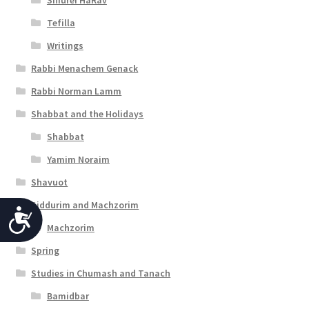
Shiurei HaRav
Tefilla
Writings
Rabbi Menachem Genack
Rabbi Norman Lamm
Shabbat and the Holidays
Shabbat
Yamim Noraim
Shavuot
Siddurim and Machzorim
A
Machzorim
c
Spring
c
Studies in Chumash and Tanach
e
Bamidbar