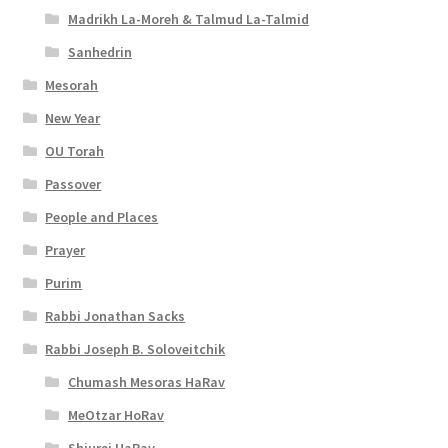
Madrikh La-Moreh & Talmud La-Talmid
Sanhedrin
Mesorah
New Year
OU Torah
Passover
People and Places
Prayer
Purim
Rabbi Jonathan Sacks
Rabbi Joseph B. Soloveitchik
Chumash Mesoras HaRav
MeOtzar HoRav