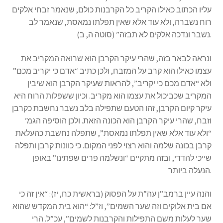
עליו הכתוב כאילו הקריב כל הקרבנות כולם, שנאמר זבחי אלקים
רוח נשברה, ולא עוד אלא שאין תפלתו נמאסת, שנאמר לב
נשבר ונדכה אלקים לא תבזה” (סוטה ה, ב).
ונראה לבאר בזה, שהרי עיקר הקרבן הוא שרואה המקריב את
עצמו כאילו הוא קרב על המזבח, ולכן כתיב “אדם כי יקריב מכם”
ולא “אדם מכם כי יקריב”, להראות שעיקר הקרבן הוא שיבין
המקריב שכביכול את עצמו הוא מקריב. וכיון ששפלות הרוח היא
עיקר קיום הקרבן, זהו הטעם שתפילה בלב נשבר נחשבת כקרבן
וזבח, שהרי עיקר הקרבן הוא הכונה הזאת. ולכן הוסיפה הגמ’
“ולא עוד אלא שאין תפלתו נמאסת”, שתפלה נחשבת כהעלאת
קרבן בכונה שלמה והוא רצוי לפני המקום. כי כוונות קרבן ותפלה
שייכי להדדי, ובזה מתקיים “ונשלמה פרים שפתינו” באופן
הנעלה ביותר.
והנה עיין ברמב”ן עה”ת על הפסוק (בראשית כח, יז): “אין זה כי
אם בית אלוקים וזה שער השמים”, וז”ל: “הוא בית המקדש שהוא
שער לעלות משם התפילות והקרבנות לשמים”, עכ”ל. הרי