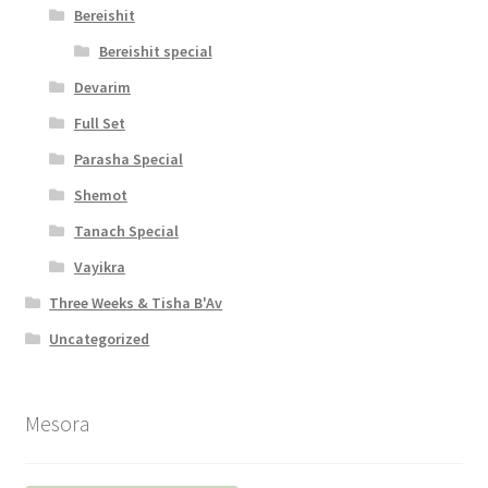
s
Bereishit
s
Bereishit special
i
Devarim
b
Full Set
i
Parasha Special
l
Shemot
i
Tanach Special
t
Vayikra
y
Three Weeks & Tisha B'Av
Uncategorized
Mesora