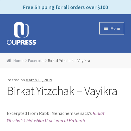
P
e
Free Shipping for all orders over $100
a
l
d
e
e
Skip
Skip
a
r
Menu
to
to
s
s
navigation
content
e
n
Home
o
Home
Excerpts
Birkat Yitzchak – Vayikra
t
Expand
Products Categories
e
child
:
Posted on
March 11, 2019
menu
Cart
T
Birkat Yitzchak – Vayikra
h
i
Contact Us
s
Excerpted from Rabbi Menachem Genack’s
Birkat
w
Bookstores & Libraries
Yitzchak Chidushim U-ve’urim al HaTorah
e
b