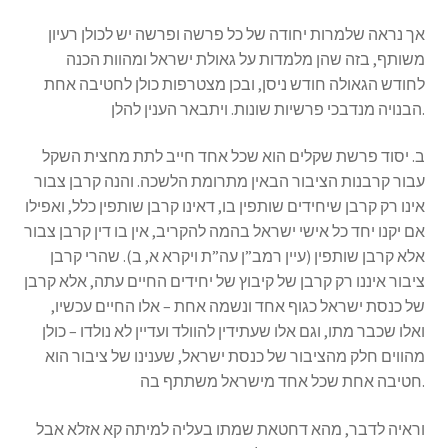
s
אך נראה שלמרות יחודה של כל פרשה ופרשה יש לכולן רעיון
s
משותף, בזה שהן מלמדות על גאולת ישראל ומהוות הכנה
i
לחודש הגאולה חודש ניסן, ובכן מצטרפות כולן לחטיבה אחת
b
הבנויה מנדבכי פרשיות שונות. ויתבאר הענין להלן.
i
l
ב. יסוד פרשת שקלים הוא שכל אחד חייב לתת מחצית השקל
i
עבור קרבנות הציבור הבאין מתרומת הלשכה. והנה קרבן צבור
t
אינו רק קרבן שיחידים שותפין בו, דאינו קרבן שותפין כלל, ואפילו
y
אם יקנו יחד כל אישי ישראל בהמה להקריב, אין בו דין קרבן צבור
s
אלא קרבן שותפין (עיין רמב”ן עה”ת ויקרא א, ב). שהרי קרבן
y
ציבור איננו רק קרבן של קיבוץ של יחידים החיים עתה, אלא קרבן
s
של כנסת ישראל כגוף אחד ונשמה אחת – אלו החיים עכשיו,
t
ואלו שכבר מתו, וגם אלו שעתידין להוולד ועדיין לא נולדו – כולן
e
מהווים חלק מהציבור של כנסת ישראל, שענינו של ציבור הוא
m
חטיבה אחת שכל אחד מישראל משתתף בה.
.
וראיה לדבר, מהא דחטאת שמתו בעליה למיתה קא אזלא אבל