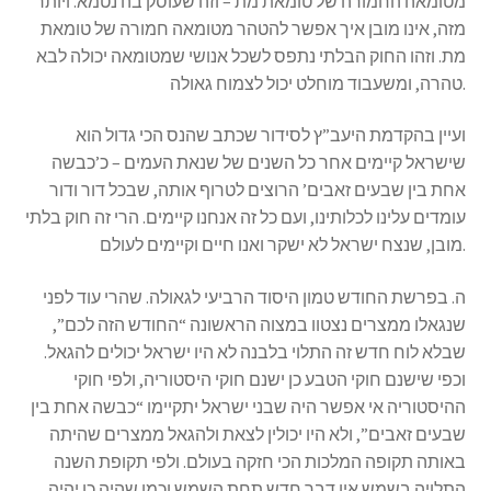
מטומאה החמורה של טומאת מת – וזה שעוסק בה נטמא. ויותר
מזה, אינו מובן איך אפשר להטהר מטומאה חמורה של טומאת
מת. וזהו החוק הבלתי נתפס לשכל אנושי שמטומאה יכולה לבא
טהרה, ומשעבוד מוחלט יכול לצמוח גאולה.
ועיין בהקדמת היעב”ץ לסידור שכתב שהנס הכי גדול הוא
שישראל קיימים אחר כל השנים של שנאת העמים – כ’כבשה
אחת בין שבעים זאבים’ הרוצים לטרוף אותה, שבכל דור ודור
עומדים עלינו לכלותינו, ועם כל זה אנחנו קיימים. הרי זה חוק בלתי
מובן, שנצח ישראל לא ישקר ואנו חיים וקיימים לעולם.
ה. בפרשת החודש טמון היסוד הרביעי לגאולה. שהרי עוד לפני
שנגאלו ממצרים נצטוו במצוה הראשונה “החודש הזה לכם”,
שבלא לוח חדש זה התלוי בלבנה לא היו ישראל יכולים להגאל.
וכפי שישנם חוקי הטבע כן ישנם חוקי היסטוריה, ולפי חוקי
ההיסטוריה אי אפשר היה שבני ישראל יתקיימו “כבשה אחת בין
שבעים זאבים”, ולא היו יכולין לצאת ולהגאל ממצרים שהיתה
באותה תקופה המלכות הכי חזקה בעולם. ולפי תקופת השנה
התלויה בשמש אין דבר חדש תחת השמש וכמו שהיה כן יהיה,