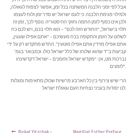
אבל לפי זמני הלבנה המשתנה בכל זמן, אפשר לצפות לגאולה,
ולמילוי פגימת הלבנה. כי לעם ישראל יש סדר זמן ולוח לעצמו
ולכן אינו כפוף לזמן החמה וחוקי ההיסטוריה. נוסף לכך, זמן זה
תלוי בישראל, “החודש הזה לכם” – הוא תלוי בכם, ויש לכם כח
לשלוט על הזמן והתקופה בכח מעשיכם – “אתם אפילו שוגגין,
אתם אפילו מזידין אתם אפילו מוטעין”. החדש מתקדש רק על ידי
קביעות ב”ד שהוא שלוחו של כלל ישראל כולו. וכמבואר בגמ’
(ברכות מט, א): “מקדש ישראל והזמנים – ישראל דקדשינהו
לזמנים”.
הרי שיש צירוף בין כל הארבע פרשיות שכולן מתאימות ומגלות
לנו יסודות בעניני נצחיות העם וגאולת ישראל.
Post
Previous
Next
Birkat Yitzchak –
Megillat Esther Preface