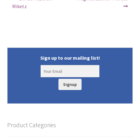
post:
post:
navigation
Miketz
Sign up to our mailing list!
Signup
Product Categories