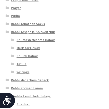
Prayer
Purim
Rabbi Jonathan Sacks
Rabbi Joseph B. Soloveitchik
Chumash Mesoras HaRav
MeOtzar HoRav
Shiurei HaRav
Tefilla
Writings
Rabbi Menachem Genack
Rabbi Norman Lamm
Shabbat and the Holidays
A
Shabbat
c