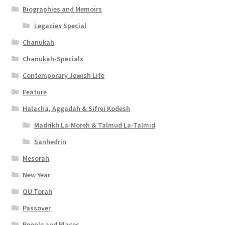
Biographies and Memoirs
Legacies Special
Chanukah
Chanukah-Specials
Contemporary Jewish Life
Feature
Halacha, Aggadah & Sifrei Kodesh
Madrikh La-Moreh & Talmud La-Talmid
Sanhedrin
Mesorah
New Year
OU Torah
Passover
People and Places