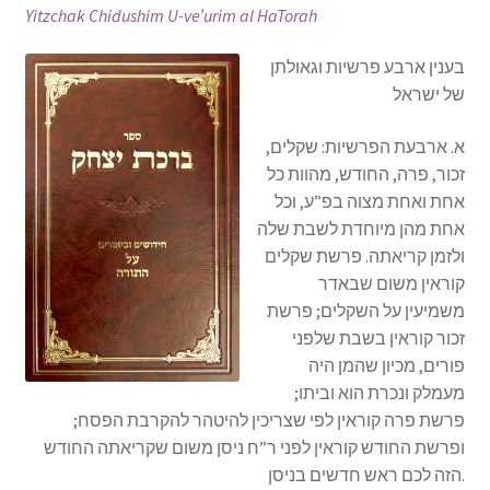
Yitzchak Chidushim U-ve’urim al HaTorah
s
i
בענין ארבע פרשיות וגאולתן
t
של ישראל
e
i
א. ארבעת הפרשיות: שקלים,
n
זכור, פרה, החודש, מהוות כל
c
אחת ואחת מצוה בפ”ע, וכל
l
אחת מהן מיוחדת לשבת שלה
u
ולזמן קריאתה. פרשת שקלים
d
קוראין משום שבאדר
e
משמיעין על השקלים; פרשת
s
זכור קוראין בשבת שלפני
a
פורים, מכיון שהמן היה
n
מעמלק ונכרת הוא וביתו;
a
פרשת פרה קוראין לפי שצריכין להיטהר להקרבת הפסח;
c
ופרשת החודש קוראין לפני ר”ח ניסן משום שקריאתה החודש
c
הזה לכם ראש חדשים בניסן.
e