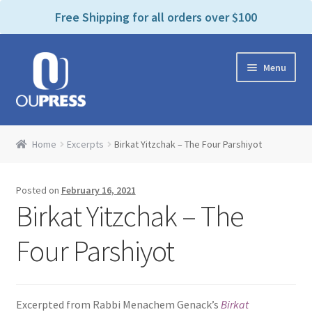
P
e
Free Shipping for all orders over $100
a
l
d
e
e
Skip
Skip
a
r
Menu
to
to
s
s
navigation
content
e
n
Home
o
Home
Excerpts
Birkat Yitzchak – The Four Parshiyot
t
Expand
Products Categories
e
child
:
Posted on
February 16, 2021
menu
Cart
T
Birkat Yitzchak – The
h
i
Contact Us
Four Parshiyot
s
w
Bookstores & Libraries
e
Excerpted from Rabbi Menachem Genack’s
Birkat
b