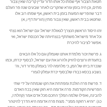
חטאת הצבור אף שמתו כל אותו הדור עדיין קריבה שאין צבור
מתים, וכן היה בזמן עזרא שהקריבו לאחר שבעים שנה פר העלם
דבר שהפרישו המעות בזמן בית ראשון, אף שמתו רוב אלו
שחטאו בבית ראשון, שאין צבור מתין (הוריות דף ו, א).
זהו היסוד הראשון הנצרך לגאולת ישראל: עם ישראל הוא נצחי
וכל אחד מישראל משתתף בנצחיותה של הכנסת ישראל, ואי
אפשר לציבור להיכרת.
ג. פרשת זכור מלמדת אותנו שעמלק וגם כל אלו הבאים
בתעודתו ורוצים להזיק ולהרוג את עם ישראל, לבסוף יכרתו, וכמו
שנכרת ביתו של המן, כי מלחמה לה’ בעמלק מדור דור, וה’
נשבע בכסא כבודו שלבסוף יכרת עמלק לגמרי.
ד. פרשת פרה הולכת ומפתחת את הקו שנמתח על ידי שתי
הפרשיות הקודמות. פרה אדומה היא חוק שאין בכח האדם
להבינה, ואפילו שלמה המלך החכם מכל אדם אמר (קהלת ז,
כג): “והיא רחוקה ממני”. מצות פרה אדומה היא הדרך להיטהר