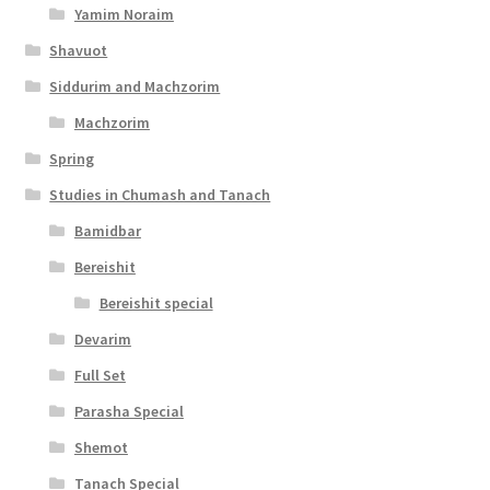
Yamim Noraim
c
Shavuot
e
Siddurim and Machzorim
s
Machzorim
s
Spring
i
Studies in Chumash and Tanach
b
Bamidbar
i
Bereishit
l
Bereishit special
i
Devarim
t
Full Set
y
Parasha Special
Shemot
Tanach Special